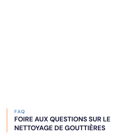
permet de retenir une grande partie des débris
avant qu’ils n’obstruent les descentes. Ces
dispositifs facilitent le nettoyage tout en diminuant
les risques d’engorgement, sans toutefois
remplacer complètement un entretien périodique.
Même avec ces précautions, le recours régulier à
un professionnel garantit un entretien complet,
sécuritaire et performant.
FAQ
FOIRE AUX QUESTIONS SUR LE
NETTOYAGE DE GOUTTIÈRES