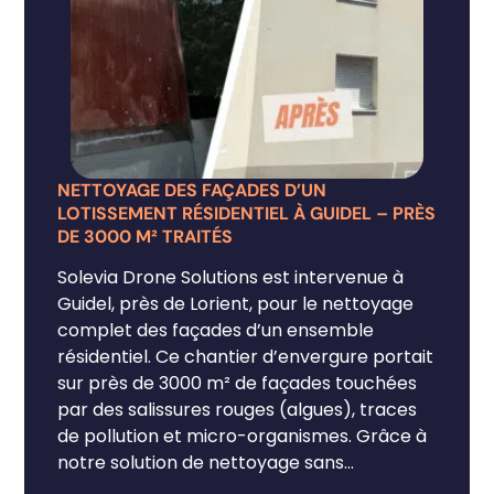
NETTOYAGE DES FAÇADES D’UN
NETTO
LOTISSEMENT RÉSIDENTIEL À GUIDEL – PRÈS
GUIDE
DE 3000 M² TRAITÉS
Solevi
Solevia Drone Solutions est intervenue à
nettoy
Guidel, près de Lorient, pour le nettoyage
maison
complet des façades d’un ensemble
proxim
résidentiel. Ce chantier d’envergure portait
algues
sur près de 3000 m² de façades touchées
encras
par des salissures rouges (algues), traces
bord d
de pollution et micro-organismes. Grâce à
douce,
notre solution de nettoyage sans
nettoy
En sav
échafaudage, nous avons pu intervenir en
traite