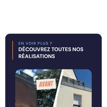
La durée moyenne pour une maison
individuelle est inférieure à une demi-journée.
Pour des bâtiments complexes ou volumineux,
elle peut s’étendre jusqu’à une journée
complète. Dans tous les cas, l’intervention
par drone reste nettement plus rapide que
les méthodes traditionnelles.
EN VOIR PLUS ?
DÉCOUVREZ TOUTES NOS
RÉALISATIONS