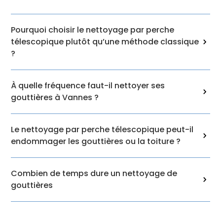
Pourquoi choisir le nettoyage par perche
télescopique plutôt qu’une méthode classique
?
À quelle fréquence faut-il nettoyer ses
Le nettoyage par perche télescopique assure
gouttières à Vannes ?
sécurité, rapidité et efficacité. L’intervention
se fait depuis le sol, sans risque de chute, avec
Le nettoyage par perche télescopique peut-il
une visibilité parfaite grâce à la caméra
À Vannes, il est conseillé de nettoyer les
endommager les gouttières ou la toiture ?
embarquée.
gouttières au moins une fois par an après
l’automne, avec éventuellement un second
Combien de temps dure un nettoyage de
nettoyage au printemps en cas de forte
Non, l’aspiration est douce et précise.
gouttières
présence d’arbres à proximité.
L’absence de contact direct agressif protège
vos installations tout en assurant un
nettoyage complet et maîtrisé.