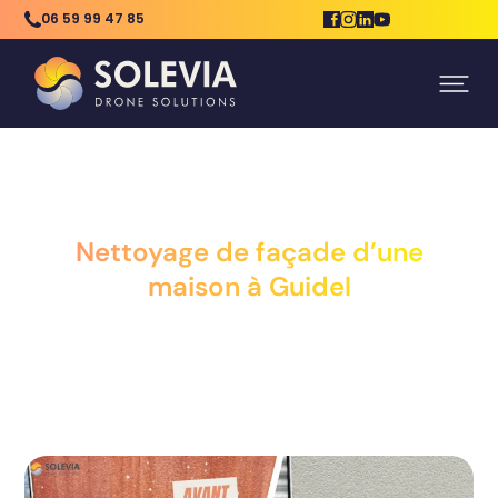
06 59 99 47 85
NOS
NETTOYAGE DE FAÇADE
ACCUEIL
RÉALISATIONS
D’UNE MAISON À GUIDEL
Nettoyage de façade d’une
maison à Guidel
Publié le 07 Juil 2025